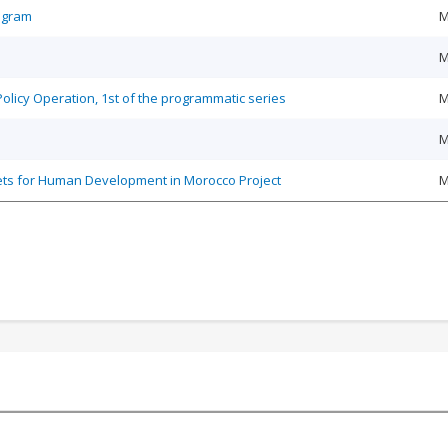
rogram
M
M
icy Operation, 1st of the programmatic series
M
M
Nets for Human Development in Morocco Project
M