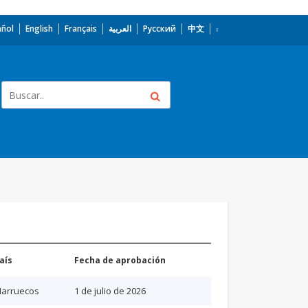
añol
English
Français
العربية
Русский
中文
aís
Fecha de aprobación
arruecos
1 de julio de 2026