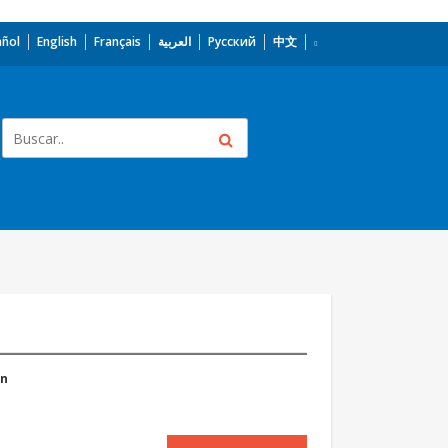
añol
English
Français
العربية
Русский
中文
ón