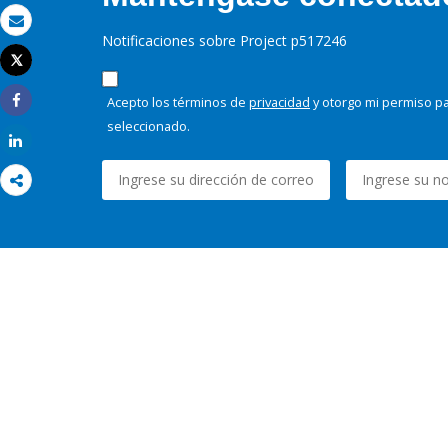
Correo electrónico
Notificaciones sobre Project p517246
Tweet
Imprimir
Acepto los términos de
privacidad
y otorgo mi permiso pa
Share
seleccionado.
Share