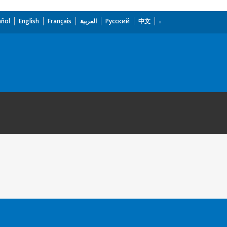
añol
English
Français
العربية
Русский
中文