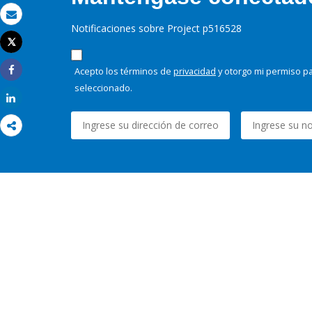
Correo electrónico
Notificaciones sobre Project p516528
Tweet
Imprimir
Acepto los términos de
privacidad
y otorgo mi permiso pa
Share
seleccionado.
Share