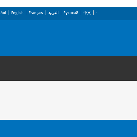
añol
English
Français
العربية
Русский
中文