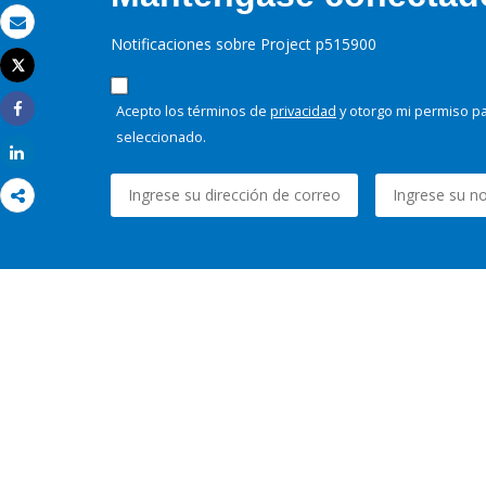
Correo electrónico
Notificaciones sobre Project p515900
Tweet
Imprimir
Acepto los términos de
privacidad
y otorgo mi permiso pa
Share
seleccionado.
Share