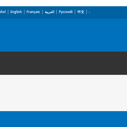
añol
English
Français
العربية
Русский
中文