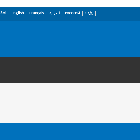
añol
English
Français
العربية
Русский
中文