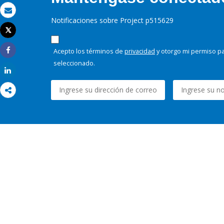
Correo electrónico
Notificaciones sobre Project p515629
Tweet
Imprimir
Acepto los términos de
privacidad
y otorgo mi permiso pa
Share
seleccionado.
Share