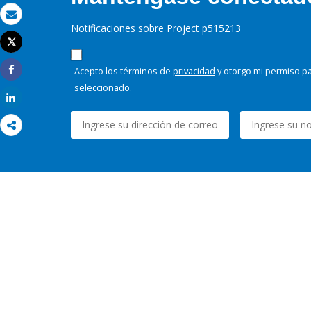
Correo electrónico
Notificaciones sobre Project p515213
Tweet
Imprimir
Acepto los términos de
privacidad
y otorgo mi permiso pa
Share
seleccionado.
Share