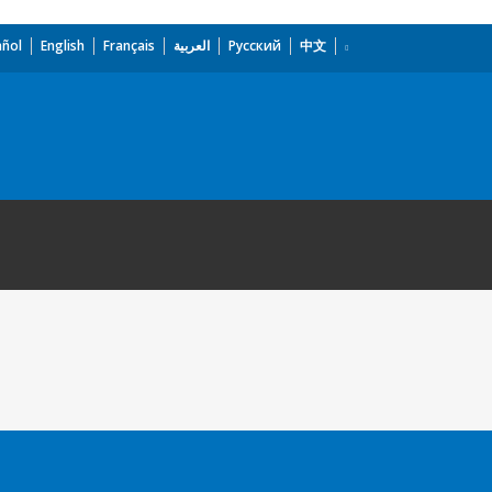
añol
English
Français
العربية
Русский
中文