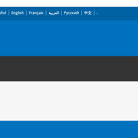
añol
English
Français
العربية
Русский
中文