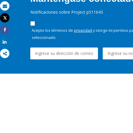
Correo electrónico
Notificaciones sobre Project p511643
Tweet
Imprimir
Acepto los términos de
privacidad
y otorgo mi permiso pa
Share
seleccionado.
Share