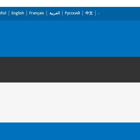
añol
English
Français
العربية
Русский
中文