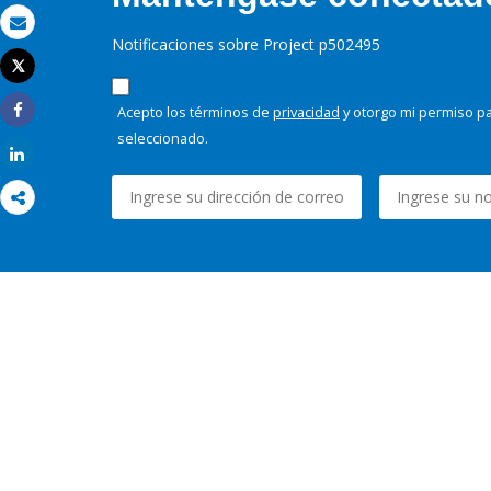
Correo electrónico
Notificaciones sobre Project p502495
Tweet
Imprimir
Acepto los términos de
privacidad
y otorgo mi permiso pa
Share
seleccionado.
Share