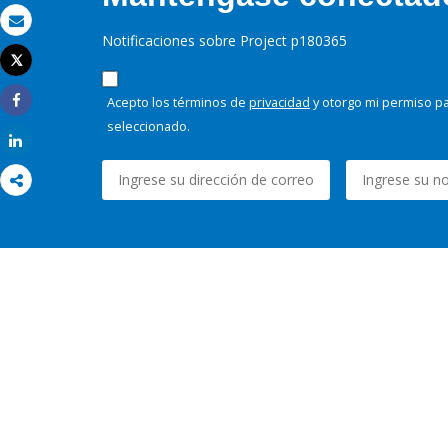
Correo electrónico
Notificaciones sobre Project p180365
Tweet
Imprimir
Acepto los términos de
privacidad
y otorgo mi permiso pa
Share
seleccionado.
Share