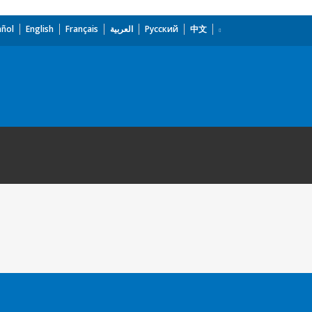
añol
English
Français
العربية
Русский
中文