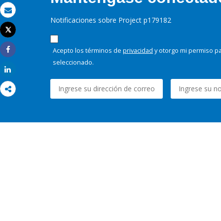
Correo electrónico
Notificaciones sobre Project p179182
Tweet
Imprimir
Acepto los términos de
privacidad
y otorgo mi permiso pa
Share
seleccionado.
Share