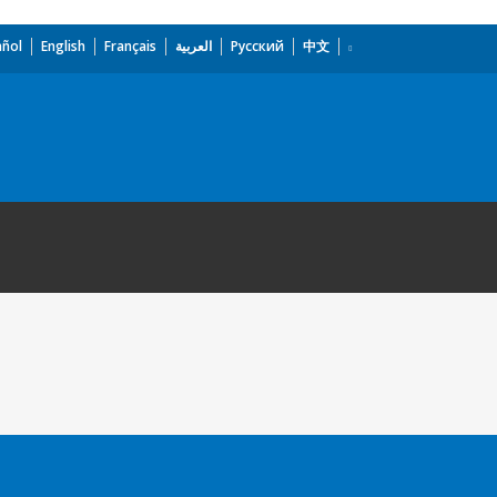
añol
English
Français
العربية
Русский
中文