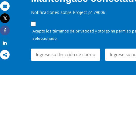
Correo electrónico
Notificaciones sobre Project p179006
Tweet
Imprimir
Acepto los términos de
privacidad
y otorgo mi permiso pa
Share
seleccionado.
Share