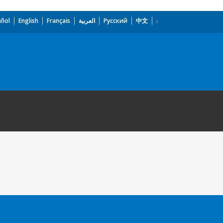
añol
English
Français
العربية
Русский
中文