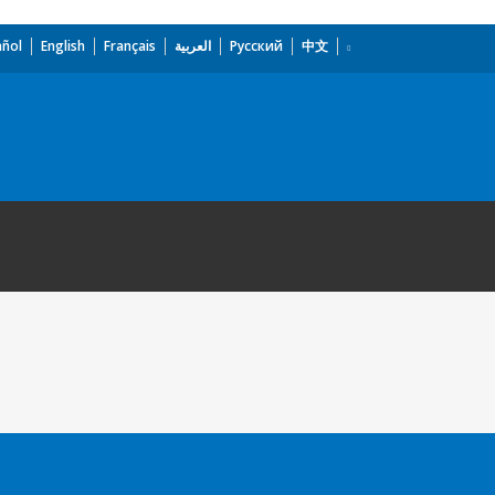
añol
English
Français
العربية
Русский
中文