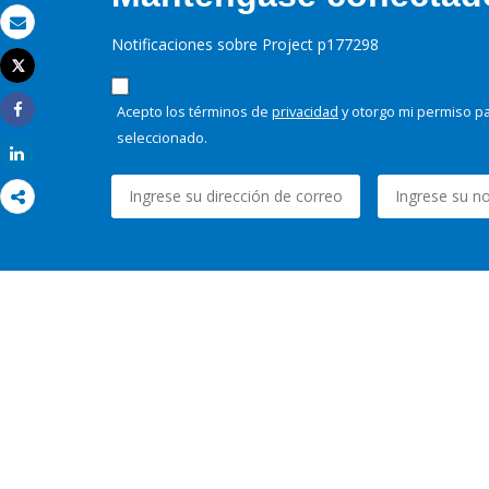
Correo electrónico
Notificaciones sobre Project p177298
Tweet
Imprimir
Acepto los términos de
privacidad
y otorgo mi permiso pa
Share
seleccionado.
Share