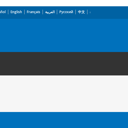
añol
English
Français
العربية
Русский
中文