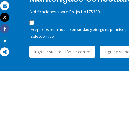
Correo electrónico
Notificaciones sobre Project p175380
Tweet
Imprimir
Acepto los términos de
privacidad
y otorgo mi permiso pa
Share
seleccionado.
Share