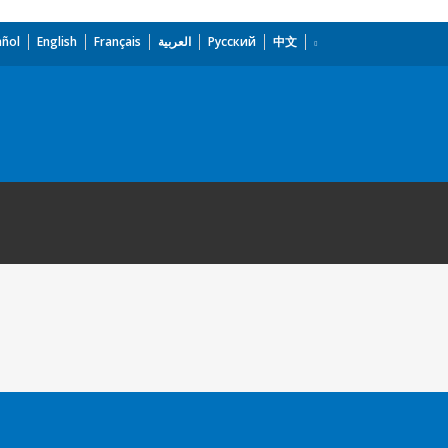
añol
English
Français
العربية
Русский
中文