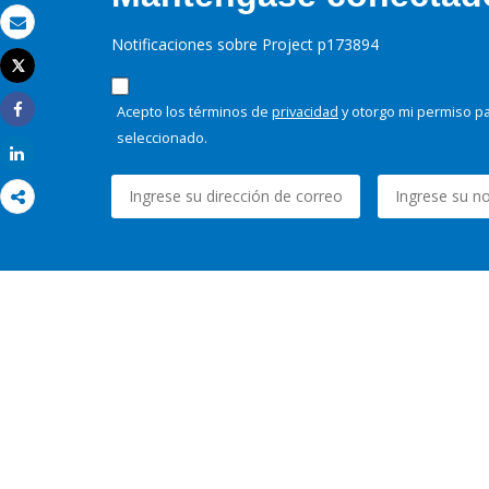
Correo electrónico
Notificaciones sobre Project p173894
Tweet
Imprimir
Acepto los términos de
privacidad
y otorgo mi permiso pa
Share
seleccionado.
Share