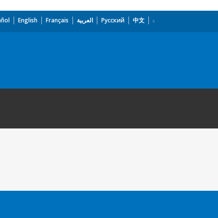
añol
English
Français
العربية
Русский
中文