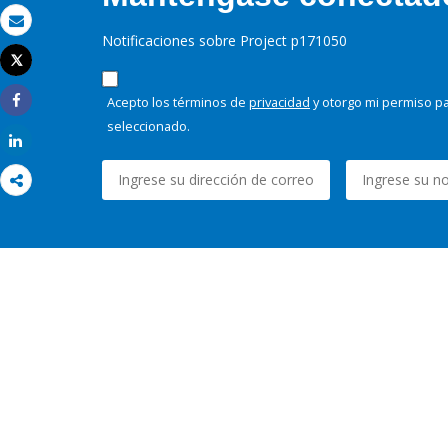
Correo electrónico
Notificaciones sobre Project p171050
Tweet
Imprimir
Acepto los términos de
privacidad
y otorgo mi permiso pa
Share
seleccionado.
Share