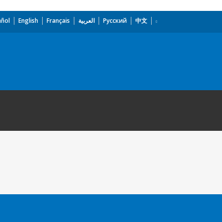
añol
English
Français
العربية
Русский
中文