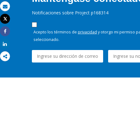
Correo electrónico
Notificaciones sobre Project p168314
Tweet
Imprimir
Acepto los términos de
privacidad
y otorgo mi permiso pa
Share
seleccionado.
Share