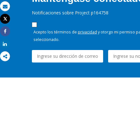
Correo electrónico
Notificaciones sobre Project p164758
Tweet
Imprimir
Acepto los términos de
privacidad
y otorgo mi permiso pa
Share
seleccionado.
Share