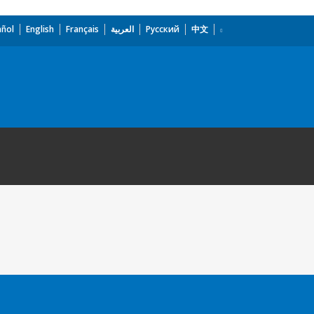
añol
English
Français
العربية
Русский
中文