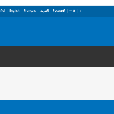
añol
English
Français
العربية
Русский
中文