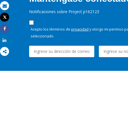
Correo electrónico
Notificaciones sobre Project p162123
Tweet
Imprimir
Acepto los términos de
privacidad
y otorgo mi permiso pa
Share
seleccionado.
Share