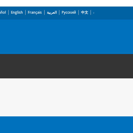
añol
English
Français
العربية
Русский
中文