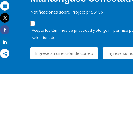
Correo electrónico
Notificaciones sobre Project p156186
Tweet
Imprimir
Acepto los términos de
privacidad
y otorgo mi permiso pa
Share
seleccionado.
Share