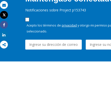
Correo electrónico
Notificaciones sobre Project p153743
Tweet
Imprimir
Acepto los términos de
privacidad
y otorgo mi permiso pa
Share
seleccionado.
Share