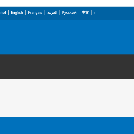
añol
English
Français
العربية
Русский
中文