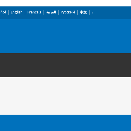
añol
English
Français
العربية
Русский
中文