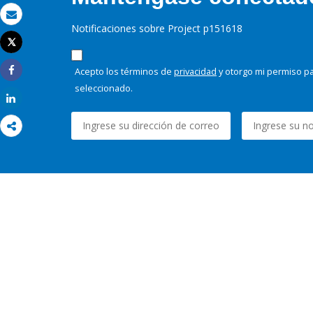
Correo electrónico
Notificaciones sobre Project p151618
Tweet
Imprimir
Acepto los términos de
privacidad
y otorgo mi permiso pa
Share
seleccionado.
Share