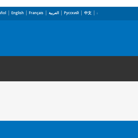
añol
English
Français
العربية
Русский
中文