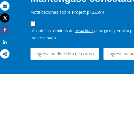
Correo electrónico
Notificaciones sobre Project p122694
Tweet
Imprimir
Acepto los términos de
privacidad
y otorgo mi permiso pa
Share
seleccionado.
Share