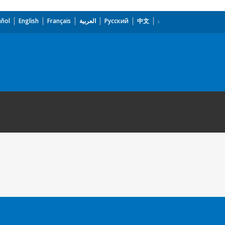
añol
English
Français
العربية
Русский
中文