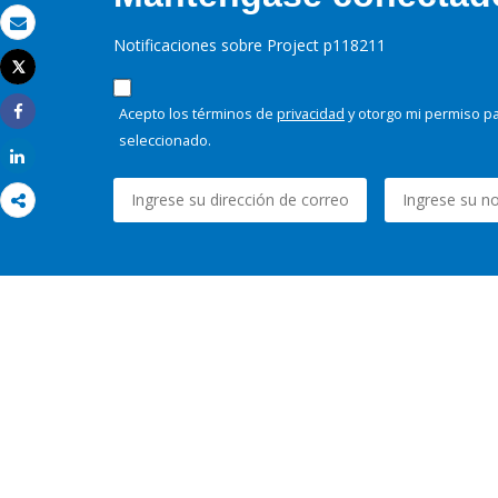
Correo electrónico
Notificaciones sobre Project p118211
Tweet
Imprimir
Acepto los términos de
privacidad
y otorgo mi permiso pa
Share
seleccionado.
Share