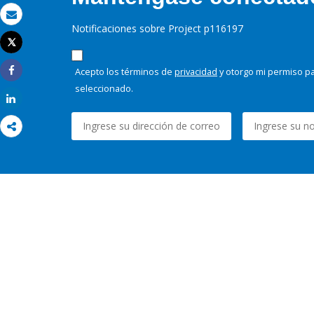
Correo electrónico
Notificaciones sobre Project p116197
Tweet
Imprimir
Acepto los términos de
privacidad
y otorgo mi permiso pa
Share
seleccionado.
Share