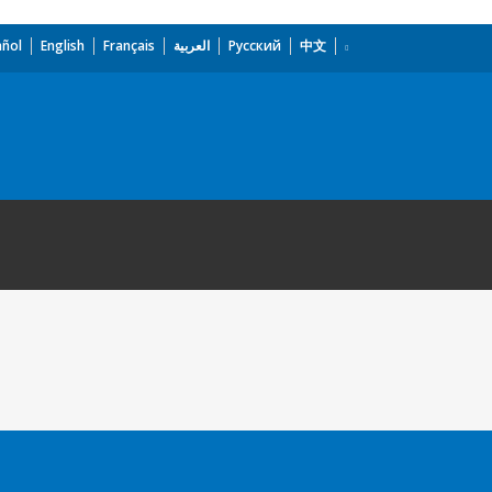
añol
English
Français
العربية
Русский
中文