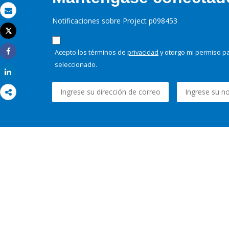
Correo electrónico
Notificaciones sobre Project p098453
Tweet
Imprimir
Acepto los términos de
privacidad
y otorgo mi permiso pa
Share
seleccionado.
Share