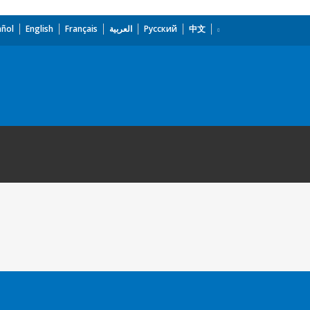
añol
English
Français
العربية
Русский
中文