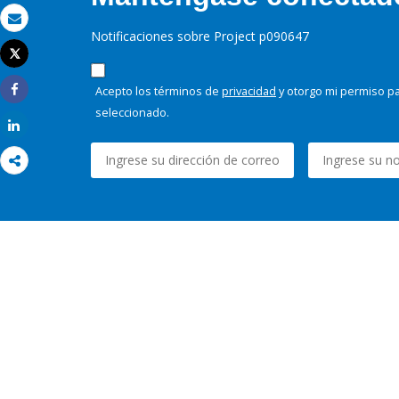
Correo electrónico
Notificaciones sobre Project p090647
Tweet
Imprimir
Acepto los términos de
privacidad
y otorgo mi permiso pa
Share
seleccionado.
Share