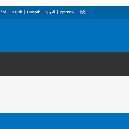
añol
English
Français
العربية
Русский
中文