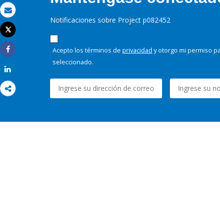
Correo electrónico
Notificaciones sobre Project p082452
Tweet
Imprimir
Acepto los términos de
privacidad
y otorgo mi permiso pa
Share
seleccionado.
Share