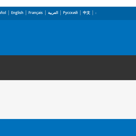
añol
English
Français
العربية
Русский
中文