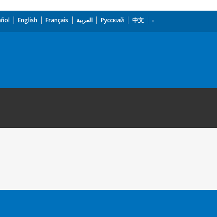
añol
English
Français
العربية
Русский
中文