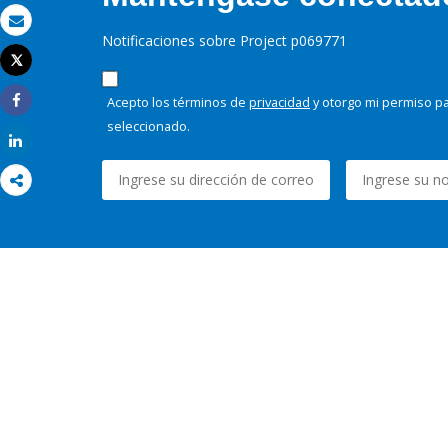
Correo electrónico
Notificaciones sobre Project p069771
Tweet
Imprimir
Acepto los términos de
privacidad
y otorgo mi permiso pa
Share
seleccionado.
Share