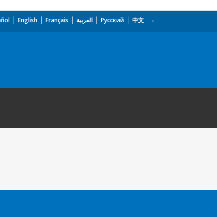
añol
English
Français
العربية
Русский
中文