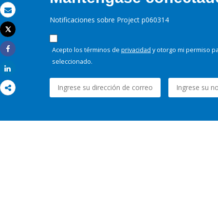
Correo electrónico
Notificaciones sobre Project p060314
Tweet
Imprimir
Acepto los términos de
privacidad
y otorgo mi permiso pa
Share
seleccionado.
Share