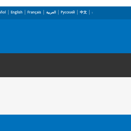
añol
English
Français
العربية
Русский
中文