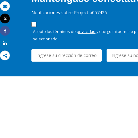
Correo electrónico
Notificaciones sobre Project p057426
Tweet
Imprimir
Acepto los términos de
privacidad
y otorgo mi permiso pa
Share
seleccionado.
Share