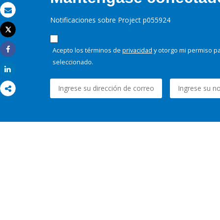
Correo electrónico
Notificaciones sobre Project p055924
Tweet
Imprimir
Acepto los términos de
privacidad
y otorgo mi permiso pa
Share
seleccionado.
Share