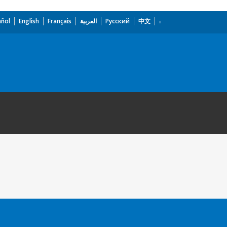
añol
English
Français
العربية
Русский
中文