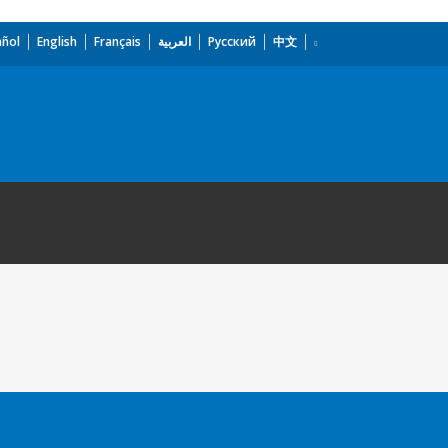
añol
English
Français
العربية
Русский
中文