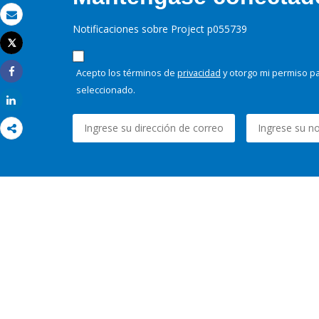
Correo electrónico
Notificaciones sobre Project p055739
Tweet
Imprimir
Acepto los términos de
privacidad
y otorgo mi permiso pa
Share
seleccionado.
Share