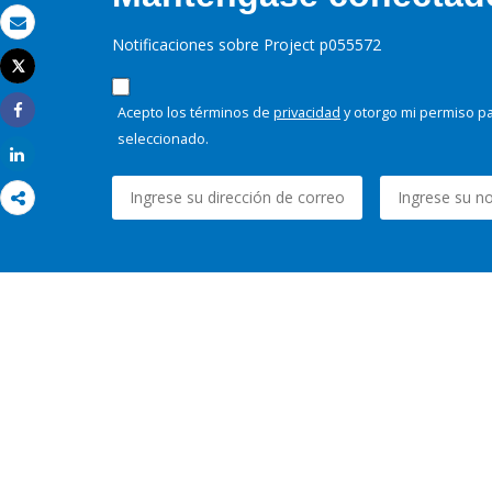
Correo electrónico
Notificaciones sobre Project p055572
Tweet
Imprimir
Acepto los términos de
privacidad
y otorgo mi permiso pa
Share
seleccionado.
Share