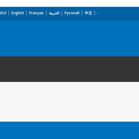
añol
English
Français
العربية
Русский
中文