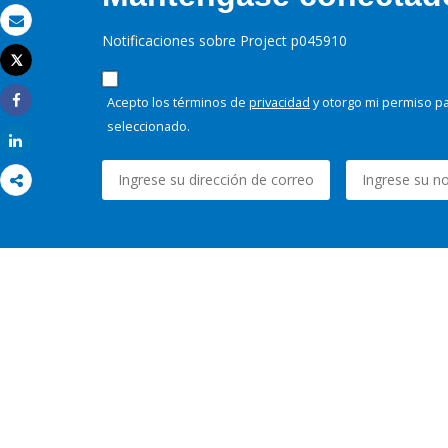
Correo electrónico
Notificaciones sobre Project p045910
Tweet
Imprimir
Acepto los términos de
privacidad
y otorgo mi permiso pa
Share
seleccionado.
Share