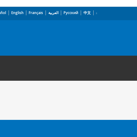
añol
English
Français
العربية
Русский
中文