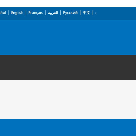
añol
English
Français
العربية
Русский
中文