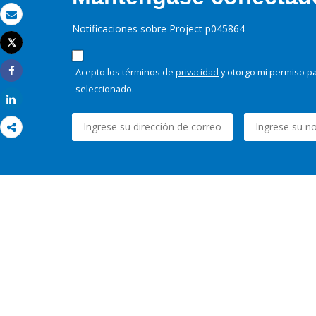
Correo electrónico
Notificaciones sobre Project p045864
Tweet
Imprimir
Acepto los términos de
privacidad
y otorgo mi permiso pa
Share
seleccionado.
Share