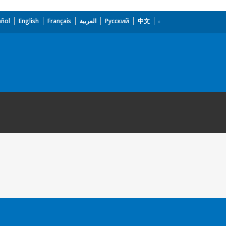
añol
English
Français
العربية
Русский
中文