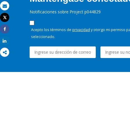
Correo electrónico
Notificaciones sobre Project p044829
Tweet
Imprimir
Acepto los términos de
privacidad
y otorgo mi permiso pa
Share
seleccionado.
Share