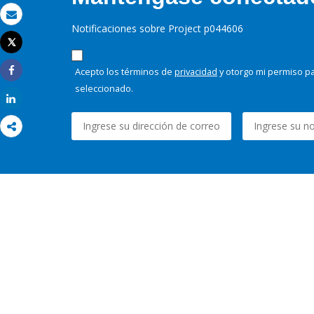
Correo electrónico
Notificaciones sobre Project p044606
Tweet
Imprimir
Acepto los términos de
privacidad
y otorgo mi permiso pa
Share
seleccionado.
Share