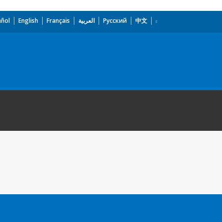
añol
English
Français
العربية
Русский
中文