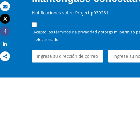
Correo electrónico
Notificaciones sobre Project p039251
Tweet
Imprimir
Acepto los términos de
privacidad
y otorgo mi permiso pa
Share
seleccionado.
Share