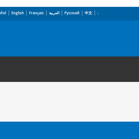
añol
English
Français
العربية
Русский
中文