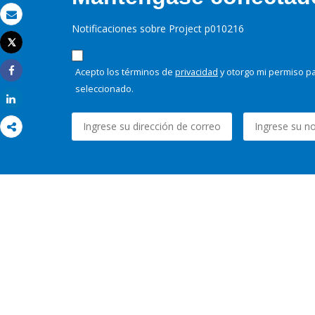
Correo electrónico
Notificaciones sobre Project p010216
Tweet
Imprimir
Acepto los términos de
privacidad
y otorgo mi permiso pa
Share
seleccionado.
Share