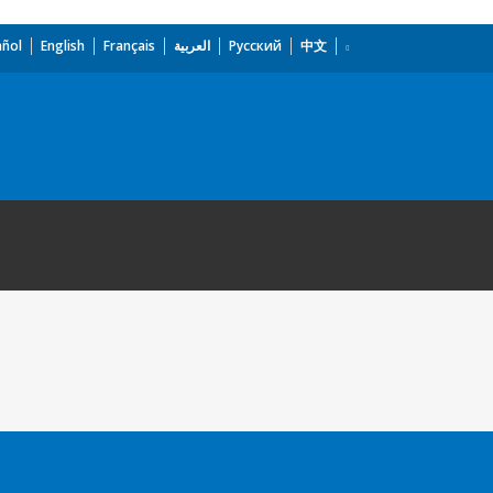
añol
English
Français
العربية
Русский
中文