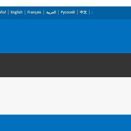
añol
English
Français
العربية
Русский
中文