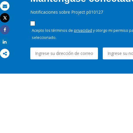
Correo electrónico
Notificaciones sobre Project p010127
Tweet
Imprimir
Acepto los términos de
privacidad
y otorgo mi permiso pa
Share
seleccionado.
Share