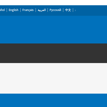
añol
English
Français
العربية
Русский
中文