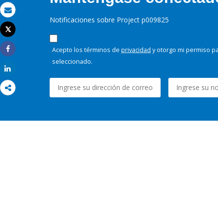
Correo electrónico
Notificaciones sobre Project p009825
Tweet
Imprimir
Acepto los términos de
privacidad
y otorgo mi permiso pa
Share
seleccionado.
Share