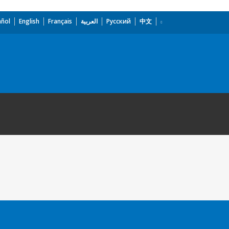
añol
English
Français
العربية
Русский
中文