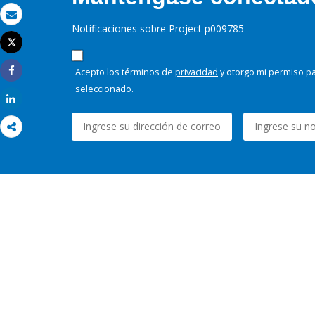
Correo electrónico
Notificaciones sobre Project p009785
Tweet
Imprimir
Acepto los términos de
privacidad
y otorgo mi permiso pa
Share
seleccionado.
Share