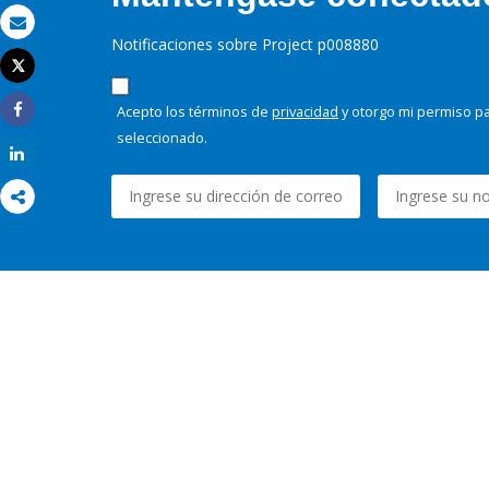
Correo electrónico
Notificaciones sobre Project p008880
Tweet
Imprimir
Acepto los términos de
privacidad
y otorgo mi permiso pa
Share
seleccionado.
Share