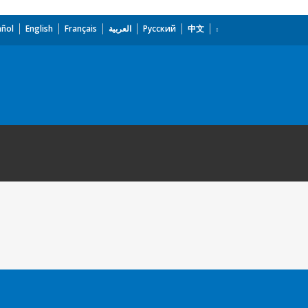
añol
English
Français
العربية
Русский
中文