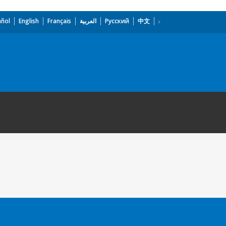
añol
English
Français
العربية
Русский
中文