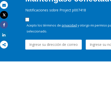
Correo electrónico
Notificaciones sobre Project p007418
Tweet
Imprimir
Acepto los términos de
privacidad
y otorgo mi permiso pa
Share
seleccionado.
Share