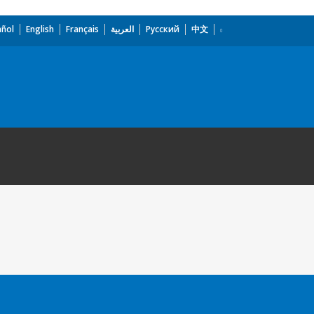
añol
English
Français
العربية
Русский
中文