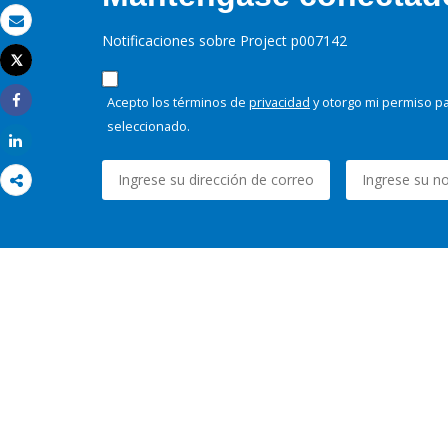
Correo electrónico
Notificaciones sobre Project p007142
Tweet
Imprimir
Acepto los términos de
privacidad
y otorgo mi permiso pa
Share
seleccionado.
Share