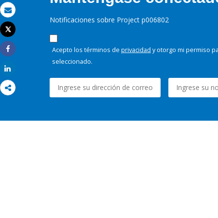
Correo electrónico
Notificaciones sobre Project p006802
Tweet
Imprimir
Acepto los términos de
privacidad
y otorgo mi permiso pa
Share
seleccionado.
Share