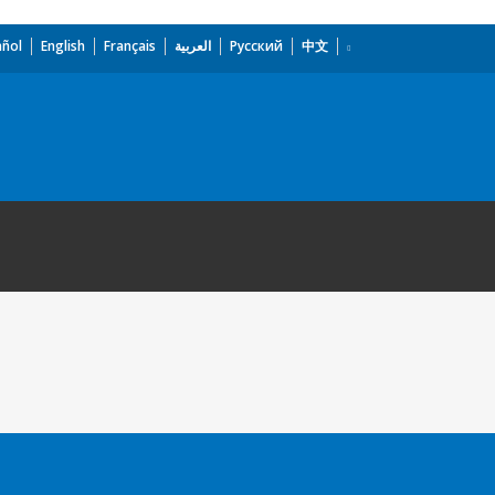
añol
English
Français
العربية
Русский
中文