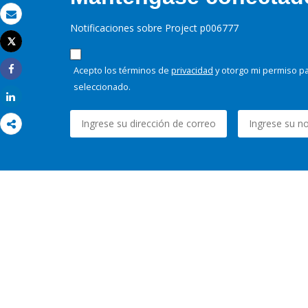
Correo electrónico
Notificaciones sobre Project p006777
Tweet
Imprimir
Acepto los términos de
privacidad
y otorgo mi permiso pa
Share
seleccionado.
Share