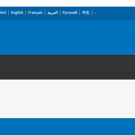
añol
English
Français
العربية
Русский
中文