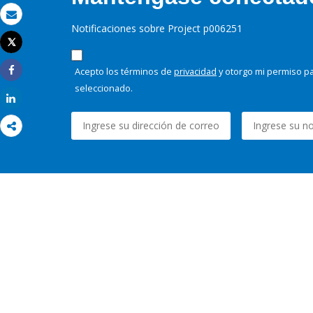
Correo electrónico
Notificaciones sobre Project p006251
Tweet
Imprimir
Acepto los términos de
privacidad
y otorgo mi permiso pa
Share
seleccionado.
Share