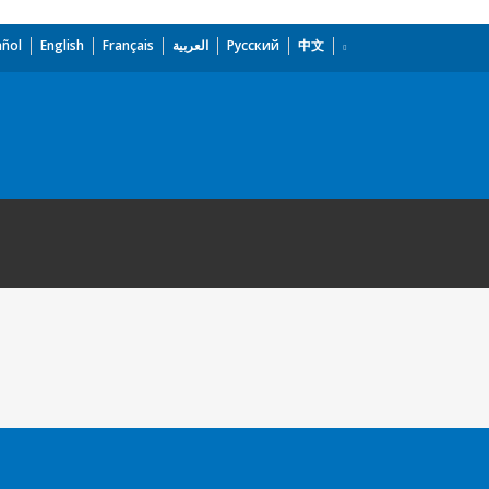
añol
English
Français
العربية
Русский
中文