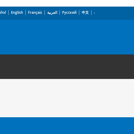
añol
English
Français
العربية
Русский
中文